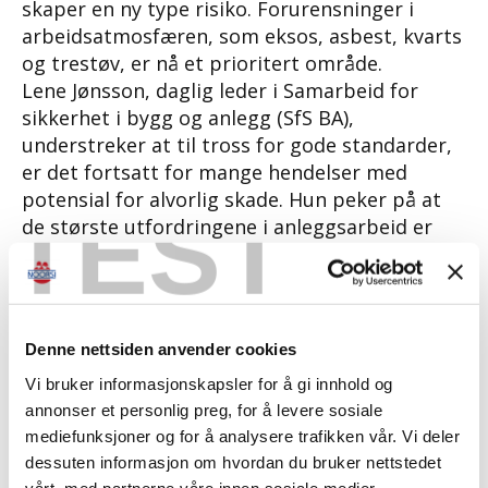
skaper en ny type risiko. Forurensninger i
arbeidsatmosfæren, som eksos, asbest, kvarts
og trestøv, er nå et prioritert område.
Lene Jønsson, daglig leder i Samarbeid for
sikkerhet i bygg og anlegg (SfS BA),
understreker at til tross for gode standarder,
er det fortsatt for mange hendelser med
potensial for alvorlig skade. Hun peker på at
TEST
de største utfordringene i anleggsarbeid er
konflikten mellom menneske og maskin,
arbeid i høyden og eksponering for kvartsstøv.
For å forbedre sikkerheten, må bransjen bli
bedre på proaktiv planlegging og
Denne nettsiden anvender cookies
risikovurdering.
Vi bruker informasjonskapsler for å gi innhold og
annonser et personlig preg, for å levere sosiale
mediefunksjoner og for å analysere trafikken vår. Vi deler
dessuten informasjon om hvordan du bruker nettstedet
vårt, med partnerne våre innen sosiale medier,